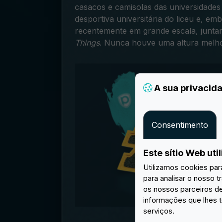
casacos e camisolas das universidades
desportiva universitária do liceu e, e
recentemente em grande escala, junta
Things
.
Nunca houve uma altura melhor
A sua privacid
Consentimento
Este sítio Web uti
Utilizamos cookies par
para analisar o nosso 
os nossos parceiros d
informações que lhes t
serviços.