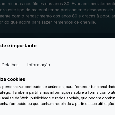
 americanas nos filmes dos anos 80. Evocam imediatamente
mbora este tipo de material tenha praticamente desaparecid
mente com o renascimento dos anos 80 e graças à popular
 do que agora para fazer remendos de chenille
.
ade é importante
Detalhes
Informação
liza cookies
a personalizar conteúdos e anúncios, para fornecer funcionalidad
tráfego. Também partilhamos informações sobre a forma como util
e análise da Web, publicidade e redes sociais, que podem combi
enha fornecido ou que tenham recolhido a partir da sua utilizaçã