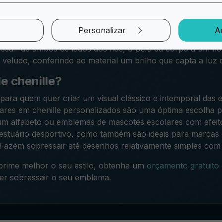
dos de chenille?
ois fios diferentes, um fino e forte, o outro mais grosso e m
Personalizar
A
 fiapos cortados à mesma altura, chamada "pelo", é bloqu
ssair de ambos os lados dos fios, o
pelo
dá corpo a um fio
 veludo, conferindo ao material um brilho que capta a luz
e chenille?
para quem quer criar um visual clássico e intemporal das 
res em chenille personalizados são uma óptima escolha p
m alfabeto ou emblemas de mascotes escolares com efeito
estuário desportivo, como também são ideais para marca
 Fazem sobressair até desenhos relativamente simples com c
prime melhor o seu estilo, obtenha um
orçamento gratuito
er sobressair o seu emblema.