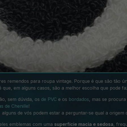
res remendos para roupa vintage. Porque é que são tão ún
 que, em alguns casos, são a melhor escolha que pode fa
ão, sem dúvida,
os
de PVC
e
os
bordados
, mas se procura 
s de Chenille
!
 alguns de vós podem estar a perguntar-se qual a origem d
queles emblemas com uma
superfície macia e sedosa
, freq