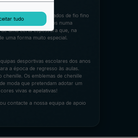
acio. Dois fios entrelaçados de fio fino
ceitar tudo
eada pela torção dos fios numa
 de uma certa espessura que, na
 de uma forma muito especial.
equipas desportivas escolares dos anos
ara a época de regresso às aulas.
 chenille. Os emblemas de chenille
s de moda que pretendam adotar um
ores vivas e apelativas!
ou contacte a nossa equipa de apoio