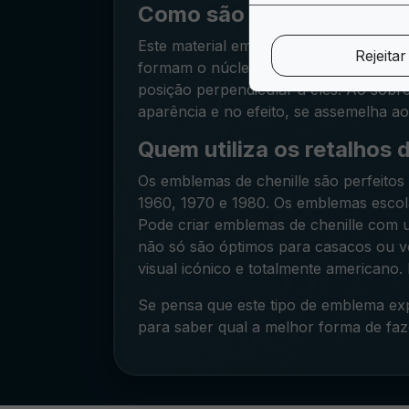
Como são feitos os remen
Este material em particular é feito de d
Rejeitar
formam o núcleo do fio e uma série de
posição perpendicular a eles. Ao sobre
aparência e no efeito, se assemelha ao
Quem utiliza os retalhos d
Os emblemas de chenille são perfeitos 
1960, 1970 e 1980. Os emblemas escola
Pode criar emblemas de chenille com u
não só são óptimos para casacos ou v
visual icónico e totalmente americano.
Se pensa que este tipo de emblema ex
para saber qual a melhor forma de faz