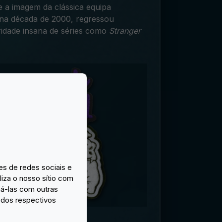
 a imagem da clássica equipa
o na década de 2000, regressou
idade insana de séries como
Stranger
es de redes sociais e
iza o nosso sítio com
ná-las com outras
o dos respectivos