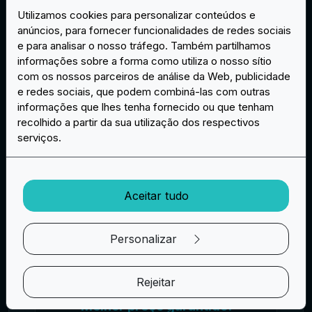
Utilizamos cookies para personalizar conteúdos e
anúncios, para fornecer funcionalidades de redes sociais
e para analisar o nosso tráfego. Também partilhamos
informações sobre a forma como utiliza o nosso sítio
com os nossos parceiros de análise da Web, publicidade
e redes sociais, que podem combiná-las com outras
Respostas e entrega rápida
informações que lhes tenha fornecido ou que tenham
Respondemos num prazo máximo de 12
recolhido a partir da sua utilização dos respectivos
horas e os prazos de produção e de
serviços.
envio são actualizados em tempo real.
Utilizamos sempre envios rápidos e com
seguro.
Aceitar tudo
Personalizar
Rejeitar
Melhor preço garantido!