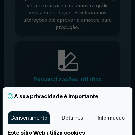
verá uma imagem de amostra grátis
antes da produção. Efectuaremos
alterações até aprovar a amostra para
produção.
Personalizações infinitas
Estamos aqui para responder a todas as
A sua privacidade é importante
suas necessidades de emblemas
personalizados, oferecendo-lhe uma
gama infinita de tipos, personalizações e
acessórios. Pode combinar cores,
Consentimento
Detalhes
Informação
materiais e acessórios.
Este sítio Web utiliza cookies