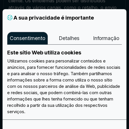
cliente. Os emblemas podem ser distribuídos
através de vários canais, como o retalho, o envio
direto aos clientes ou a distribuição em eventos ou
A sua privacidade é importante
feiras comerciais.
Consentimento
Detalhes
Informação
Crie o seu projeto
Este sítio Web utiliza cookies
Utilizamos cookies para personalizar conteúdos e
anúncios, para fornecer funcionalidades de redes sociais
e para analisar o nosso tráfego. Também partilhamos
informações sobre a forma como utiliza o nosso sítio
com os nossos parceiros de análise da Web, publicidade
e redes sociais, que podem combiná-las com outras
Perguntas e respostas
informações que lhes tenha fornecido ou que tenham
recolhido a partir da sua utilização dos respectivos
serviços.