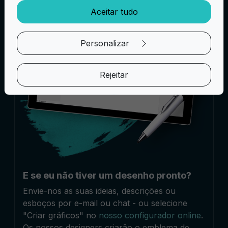
Aceitar tudo
Personalizar
Rejeitar
E se eu não tiver um desenho pronto?
Envie-nos as suas ideias, descrições ou
esboços por e-mail ou chat - ou selecione
"Criar gráficos" no
nosso configurador online
.
Os nossos designers criarão o emblema de