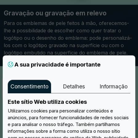
Gravação ou gravação em relevo
Para os emblemas de pele feitos à mão, oferecemos-
lhe a possibilidade de escolher como quer tratar o
logótipo ou o desenho do emblema: pode personalizá-
los com o logótipo gravado na superfície ou com o
logótipo embutido na superfície do emblema de pele.
A sua privacidade é importante
Consentimento
Detalhes
Informação
Este sítio Web utiliza cookies
Utilizamos cookies para personalizar conteúdos e
anúncios, para fornecer funcionalidades de redes sociais
e para analisar o nosso tráfego. Também partilhamos
informações sobre a forma como utiliza o nosso sítio
com os nossos parceiros de análise da Web, publicidade