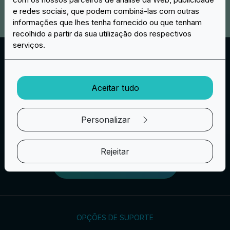
e redes sociais, que podem combiná-las com outras
informações que lhes tenha fornecido ou que tenham
recolhido a partir da sua utilização dos respectivos
serviços.
Camadas de chenille
Para os emblemas de chenille, pode escolher o
número de camadas que o seu emblema deve ter. Pode
Aceitar tudo
escolher uma camada, duas camadas ou mesmo três
camadas de feltro macio para os emblemas e as letras.
Este trabalho é, de facto, muito popular para fazer
Personalizar
letras para vestuário.
Rejeitar
Crie o seu projeto
OPÇÕES DE SUPORTE