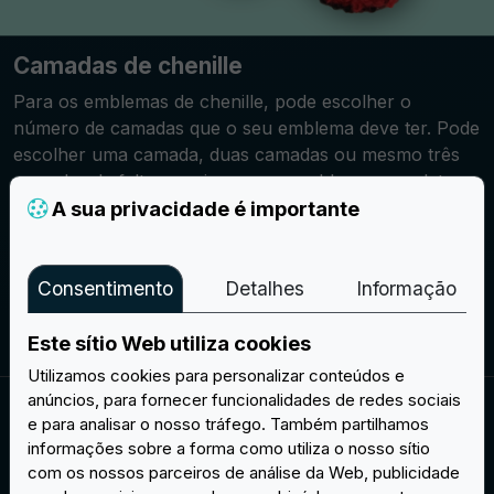
Camadas de chenille
Para os emblemas de chenille, pode escolher o
número de camadas que o seu emblema deve ter. Pode
escolher uma camada, duas camadas ou mesmo três
camadas de feltro macio para os emblemas e as letras.
Este trabalho é, de facto, muito popular para fazer
A sua privacidade é importante
letras para vestuário.
Consentimento
Detalhes
Informação
Crie o seu projeto
Este sítio Web utiliza cookies
Utilizamos cookies para personalizar conteúdos e
anúncios, para fornecer funcionalidades de redes sociais
e para analisar o nosso tráfego. Também partilhamos
OPÇÕES DE SUPORTE
informações sobre a forma como utiliza o nosso sítio
Escolha o tipo de suporte para os seus
com os nossos parceiros de análise da Web, publicidade