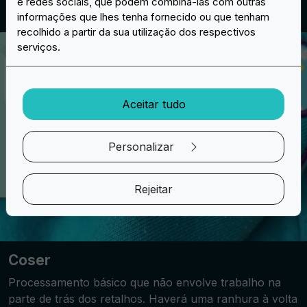
remendos
e redes sociais, que podem combiná-las com outras
informações que lhes tenha fornecido ou que tenham
recolhido a partir da sua utilização dos respectivos
serviços.
Aceitar tudo
Personalizar
Rejeitar
Coser
Processamento básico que não envolve trabalho na
parte de trás dos retalhos. Haverá uma ranhura à volta