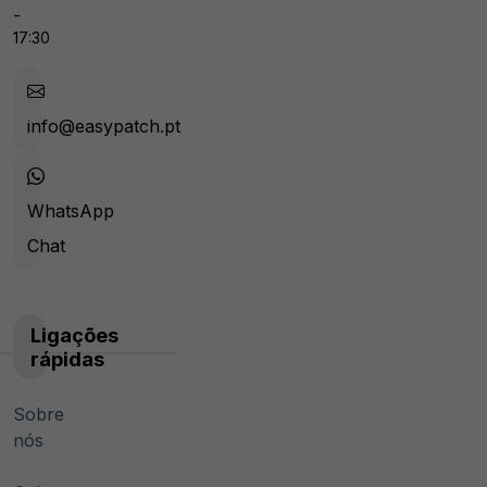
-
17:30
info@easypatch.pt
WhatsApp
Chat
Ligações
rápidas
Sobre
nós