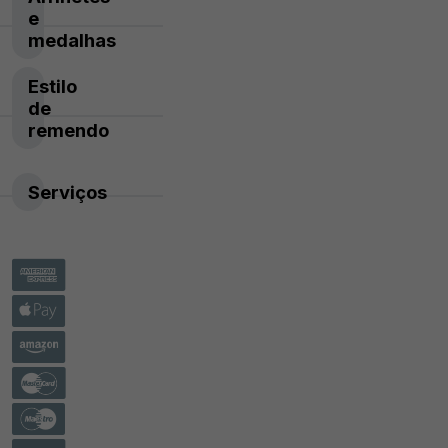
e
medalhas
Estilo
de
remendo
Serviços