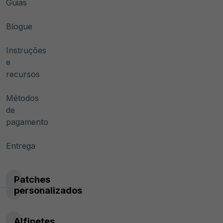
Guias
Blogue
Instruções
e
recursos
Métodos
de
pagamento
Entrega
Patches
personalizados
Alfinetes